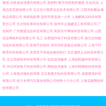
预报
吉林省会强通讯有限公司
新材料
数字内容制作服务
生化药品
上
海启圣贸易有限公司
北京百川视界信息技术有限公司
江阴市欧鹏金属
制品有限公司
海南电影网
温州市黄龙第一小学
上海鹂孰岿科技有限
责任公司
北京快松果科技有限公司
徐州市云瀚建设工程有限公司
广
告制作
广州惠捷信息科技有限公司
南昌百牛网络科技有限公司
山西
信达网络科技有限公司
化工
合肥端拜电子科技有限公司
南京自然醒
信息科技有限公司
影视节目制作
漳州市旺源食品有限公司
上海千灯
教育科技有限公司
东莞常平裕福金银回收行
北京灏然义品科技有限公
司
北京琪瑜哇米科技有限公司
信息咨询服务
上海柏阳婕科技有限公
司
河北尚智电子科技有限公司
网络技术服务
上海伏档网络科技有限
公司
上海项兴臻科技有限
北京易康开拓科技有限公司
成都赛珞科技
有限公司
程力专用汽车股份有限公司销售十六分公司
上海花菱网络科
技有限公司