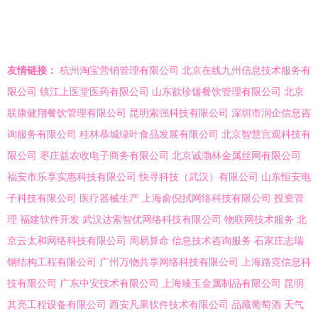
友情链接：
杭州淘宝营销管理有限公司
北京在线九州信息技术服务有
限公司
镇江上医堂医药有限公司
山东欲珍馐餐饮管理有限公司
北京
联康健翔餐饮管理有限公司
昆明索强科技有限公司
深圳市润企信息咨
询服务有限公司
桂林恭城绿叶食品发展有限公司
北京智慧宫观科技有
限公司
枣庄益农收电子商务有限公司
北京诚渤林金属丝网有限公司
福安市乐享实惠科技有限公司
快寻科技（武汉）有限公司
山东恒安电
子科技有限公司
医疗器械生产
上海俞倪拭网络科技有限公司
投资管
理
福建软件开发
武汉达索智优网络科技有限公司
物联网技术服务
北
京云太和网络科技有限公司
周易算命
信息技术咨询服务
石家庄志瑞
钢结构工程有限公司
广州万物共享网络科技有限公司
上海路霓信息科
技有限公司
广东中安技术有限公司
上海臻玉金属制品有限公司
昆明
其亮工程设备有限公司
西安凡果软件技术有限公司
品藏葡萄酒
天气